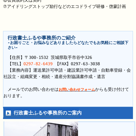
⑥会員規約又は契約
⑦アイドリングストップ励行などのエコドライブ研修・啓蒙計画
行政書士ふるや事務所のご紹介
-お困りごと・お悩みなどありましたらどなたでもお気軽にご相談下
さい-
【住所】〒300-1532 茨城県取手市谷中326
【TEL】
0297-82-6439
【FAX】0297-63-3038
【業務内容】運送業許可申請・建設業許可申請・自動車登録・会
社設立・組織変更・相続・遺産分割協議書作成・遺言
メールでのお問い合わせは
からも受け付けて
お問い合わせフォーム
おります。
行政書士ふるや事務所のご案内