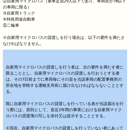
②自家用マイクロバス（乗車定員29人以下であり、車両長が7m以下
の車両に限る）
③自家用トラック
④特殊用途自動車
⑤二輪車
※自家用マイクロバスの貸渡しを行う場合は、以下の要件を満たさ
なければなりません。
自家用マイクロバスの貸渡しを行う者は、次の要件を満たす者に
限ることとし、自家用マイクロバスの貸渡しを行おうとする者
は、その7日前までに車両毎にその旨を当該車両の配置事務所の
所在地を管轄する運輸支局長に届け出なければならないこととす
る。
既に自家用マイクロバスの貸渡しを行っている者が当該届出を行
う際には、原則として、直近2年間の事業における自家用マイク
ロバスの貸渡簿の写しを添付又は提示することとする。
①現在、自家用マイクロバスの貸渡しを行っていない者にあって