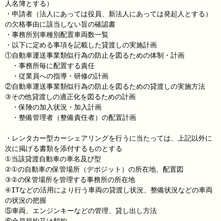
人名簿とする）
・申請者（法人にあっては役員、新法人にあっては発起人とする）
の欠格事由に該当しない旨の確認書
・事務所別車種別配置車両数一覧
・以下に定める事項を記載した貸渡しの実施計画
①自動車運送事業類似行為の防止を図るための体制・計画
・事務所毎に配置する責任
・従業員への指導・研修の計画
②自動車運送事業類似行為の防止を図るための貸渡しの実施方法
③その他貸渡しの適正化を図るための計画
・保険の加入状況・加入計画
・整備管理者（整備責任者）の配置計画
・レンタカー型カーシェアリングを行うに当たっては、上記以外に
次に掲げる書類を添付するものとする
①当該貸渡自動車の車名及び型
②①の自動車の保管場所（デポジット）の所在地、配置図
③②の保管場所を管理する事務所の所在地
④ITなどの活用により行う車両の貸渡し状況、整備状況などの車両
の状況の把握
⑤車両、エンジンキーなどの管理、貸し出し方法