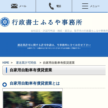
メール
電話
メニュー
会社設立・許認可申請・相続・遺言は、取手市の行政書士ふるや事務所
HOME
>
運送業許可関係
> 自家用自動車有償貸渡業
自家用自動車有償貸渡業
自家用自動車有償貸渡業とは